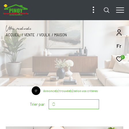
V
o
r
e
r
e
c
e
c
e
ACCUEIL
VENTE
VOULX
MAISON
Fr
0
17
Annonce(s) trouvée(s) selon vos critères
Trier par