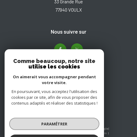
33 Grande Rue
77940
VOULX
nous suivre sur
Comme beaucoup, notre site
utilise les cookies
On aimerait vous accompagner pendant
votre visite.
En poursuivant, vous acceptez l'utilisation des
Adhérents
cookies par ce site, afin de vous proposer des
contenus adaptés et réaliser des statistiques !
PARAMÉTRER
© 2026 | Tous droits réservés | Traduction powered by Google |
Nos honoraires
Plan du site
Mentions légales
Admin