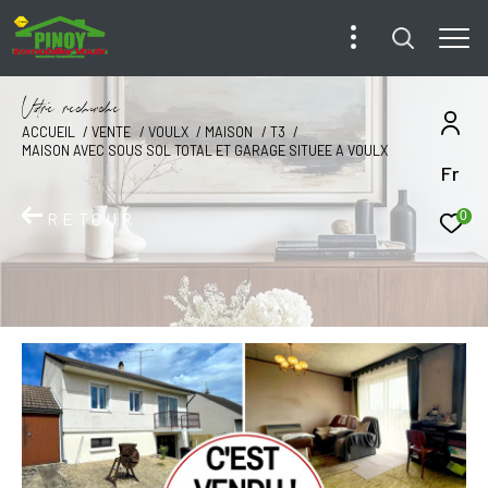
V
o
r
e
r
e
c
e
c
e
ACCUEIL
VENTE
VOULX
MAISON
T3
MAISON AVEC SOUS SOL TOTAL ET GARAGE SITUEE A VOULX
Fr
0
RETOUR