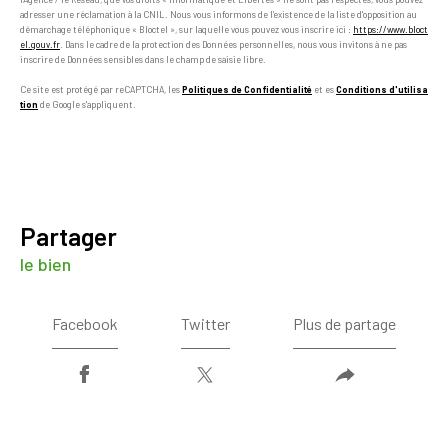
adresser une réclamation à la CNIL. Nous vous informons de l’existence de la liste d'opposition au
démarchage téléphonique « Bloctel », sur laquelle vous pouvez vous inscrire ici :
https://www.bloct
el.gouv.fr
. Dans le cadre de la protection des Données personnelles, nous vous invitons à ne pas
inscrire de Données sensibles dans le champ de saisie libre.
Ce site est protégé par reCAPTCHA, les
Politiques de Confidentialité
et es
Conditions d'utilisa
tion
de Google s'appliquent.
partager
le bien
Facebook
Twitter
Plus de partage