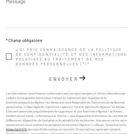
*
* Champ obligatoire
J'AI PRIS CONNAISSANCE DE LA POLITIQUE
DE CONFIDENTIALITÉ ET DES INFORMATIONS
RELATIVES AU TRAITEMENT DE MES
DONNÉES PERSONNELLES (*)*
ENVOYER
Les informations recueillies sur ce formulaire sont enregistrées dans un fichier informatisé par
La Boite Immo agissant comme Sous-traitant du traitement pour la gestion de la
clientèle/prospects de l'Agence / du Réseau qui reste Responsable du Traitement de vos Données
personnelles. La base légale du traitement repose sur l'intérêt légitime de l'Agence / du Réseau.
Elles sont conservées jusqu'à demande de suppression et sont destinées à l'Agence / au Réseau.
Conformément à la loi « informatique et libertés », vous disposez des droits d’accès, de rectification,
d’effacement, d’opposition, de limitation et de portabilité de vos données. Vous pouvez retirer votre
consentement à tout moment en contactant directement l’Agence / Le Réseau. Consultez le site
https://cnil.fr/fr
pour plus d’informations sur vos droits. Si vous estimez, après avoir contacté
l'Agence / le Réseau, que vos droits « Informatique et Libertés » ne sont pas respectés, vous pouvez