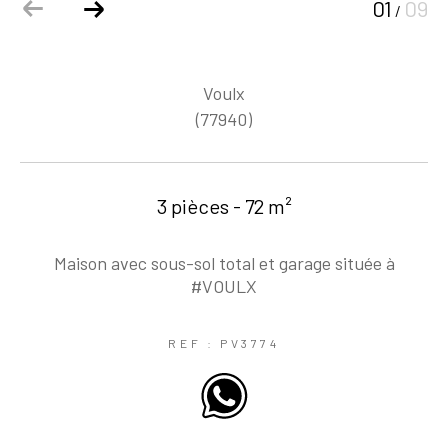
01
09
/
Voulx
(77940)
3 pièces - 72 m²
Maison avec sous-sol total et garage située à
#VOULX
REF : PV3774