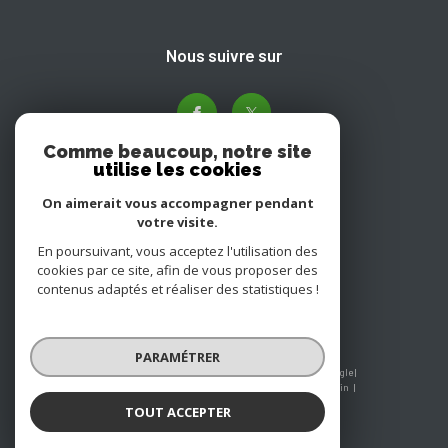
nous suivre sur
Comme beaucoup, notre site
utilise les cookies
On aimerait vous accompagner pendant
votre visite.
Adhérents
En poursuivant, vous acceptez l'utilisation des
cookies par ce site, afin de vous proposer des
contenus adaptés et réaliser des statistiques !
PARAMÉTRER
© 2026 | Tous droits réservés | Traduction powered by Google |
Nos honoraires
Plan du site
Mentions légales
Admin
Nos liens
Politique RGPD
Cookies
TOUT ACCEPTER