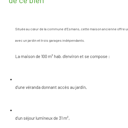
de ce bien
Située au cœur de la commune d’Esmans, cette maison ancienne offre un 
avec un jardin et trois garages indépendants.
La maison de 100 m² hab. d'environ et se compose :
d’une véranda donnant accès au jardin,
d’un séjour lumineux de 31 m²,