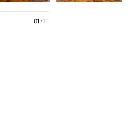
01
16
/