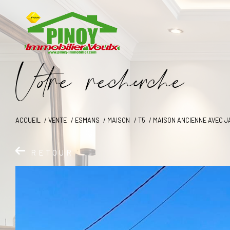
V
o
r
e
r
e
c
e
c
e
ACCUEIL
VENTE
ESMANS
MAISON
T5
MAISON ANCIENNE AVEC J
RETOUR