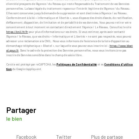
clientèle/prospects de l'Agence / du Réseau qui reste Responsable du Traitement de vos Données
personnelles. La base légale du traitement repose sur l'intérêt légitime de l'Agence / du Réseau.
Elles sont conservées jusqu'à demande de suppression et sont destinées à l'Agence / au Réseau.
Conformément à la loi « informatique et libertés », vous disposez des droits d’accès, de rectification,
d’effacement, d’opposition, de limitation et de portabilité de vos données. Vous pouvez retirer votre
consentement à tout moment en contactant directement l’Agence / Le Réseau. Consultez le site
https://cnil.fr/fr
pour plus d’informations sur vos droits. Si vous estimez, après avoir contacté
l'Agence / le Réseau, que vos droits « Informatique et Libertés » ne sont pas respectés, vous pouvez
adresser une réclamation à la CNIL. Nous vous informons de l’existence de la liste d'opposition au
démarchage téléphonique « Bloctel », sur laquelle vous pouvez vous inscrire ici :
https://www.bloct
el.gouv.fr
. Dans le cadre de la protection des Données personnelles, nous vous invitons à ne pas
inscrire de Données sensibles dans le champ de saisie libre.
Ce site est protégé par reCAPTCHA, les
Politiques de Confidentialité
et es
Conditions d'utilisa
tion
de Google s'appliquent.
partager
le bien
Facebook
Twitter
Plus de partage