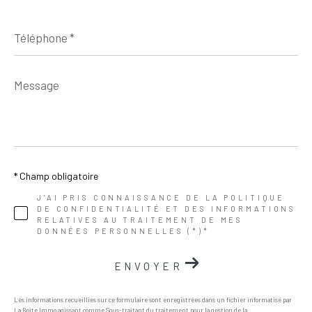
Téléphone
*
Message
*
* Champ obligatoire
J'AI PRIS CONNAISSANCE DE LA POLITIQUE
DE CONFIDENTIALITÉ ET DES INFORMATIONS
RELATIVES AU TRAITEMENT DE MES
DONNÉES PERSONNELLES (*)*
ENVOYER
Les informations recueillies sur ce formulaire sont enregistrées dans un fichier informatisé par
La Boite Immo agissant comme Sous-traitant du traitement pour la gestion de la