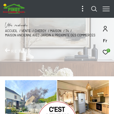
V
o
r
e
r
e
c
e
c
e
ACCUEIL
VENTE
CHEROY
MAISON
T4
MAISON ANCIENNE AVEC JARDIN A PROXIMITE DES COMMERCES
Fr
0
RETOUR