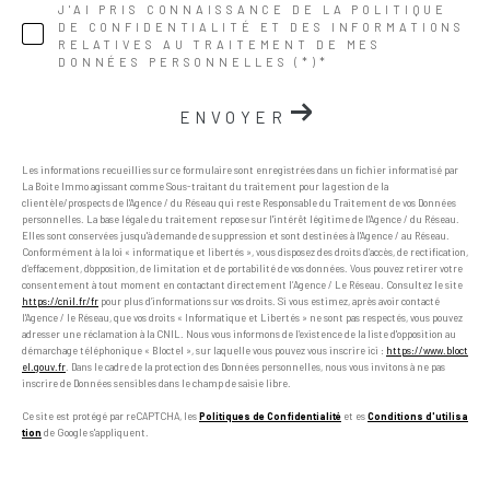
J'AI PRIS CONNAISSANCE DE LA POLITIQUE
DE CONFIDENTIALITÉ ET DES INFORMATIONS
RELATIVES AU TRAITEMENT DE MES
DONNÉES PERSONNELLES (*)*
ENVOYER
Les informations recueillies sur ce formulaire sont enregistrées dans un fichier informatisé par
La Boite Immo agissant comme Sous-traitant du traitement pour la gestion de la
clientèle/prospects de l'Agence / du Réseau qui reste Responsable du Traitement de vos Données
personnelles. La base légale du traitement repose sur l'intérêt légitime de l'Agence / du Réseau.
Elles sont conservées jusqu'à demande de suppression et sont destinées à l'Agence / au Réseau.
Conformément à la loi « informatique et libertés », vous disposez des droits d’accès, de rectification,
d’effacement, d’opposition, de limitation et de portabilité de vos données. Vous pouvez retirer votre
consentement à tout moment en contactant directement l’Agence / Le Réseau. Consultez le site
https://cnil.fr/fr
pour plus d’informations sur vos droits. Si vous estimez, après avoir contacté
l'Agence / le Réseau, que vos droits « Informatique et Libertés » ne sont pas respectés, vous pouvez
adresser une réclamation à la CNIL. Nous vous informons de l’existence de la liste d'opposition au
démarchage téléphonique « Bloctel », sur laquelle vous pouvez vous inscrire ici :
https://www.bloct
el.gouv.fr
. Dans le cadre de la protection des Données personnelles, nous vous invitons à ne pas
inscrire de Données sensibles dans le champ de saisie libre.
Ce site est protégé par reCAPTCHA, les
Politiques de Confidentialité
et es
Conditions d'utilisa
tion
de Google s'appliquent.