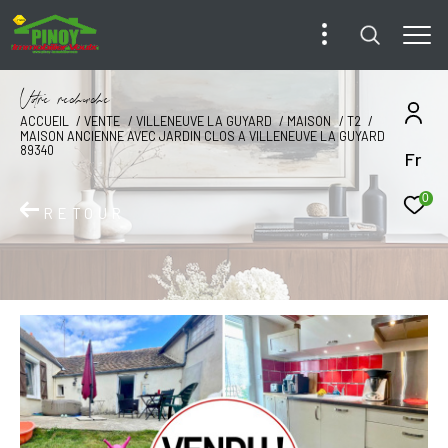
V
o
r
e
r
e
c
e
c
e
ACCUEIL
VENTE
VILLENEUVE LA GUYARD
MAISON
T2
MAISON ANCIENNE AVEC JARDIN CLOS A VILLENEUVE LA GUYARD
89340
Fr
0
RETOUR