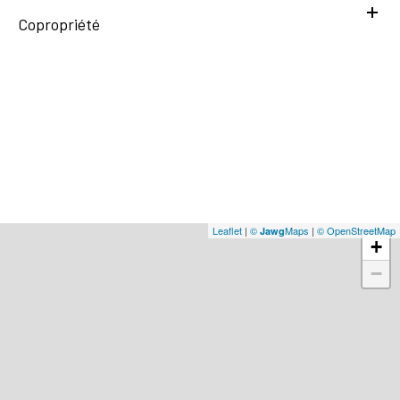
Copropriété
Leaflet
|
©
Maps
|
© OpenStreetMap
Jawg
+
−