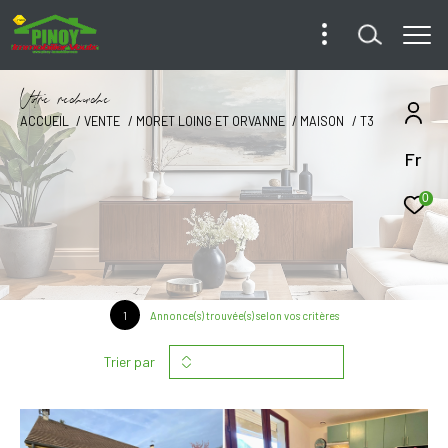
V
o
r
e
r
e
c
e
c
e
ACCUEIL
VENTE
MORET LOING ET ORVANNE
MAISON
T3
Fr
0
1
Annonce(s) trouvée(s) selon vos critères
Trier par