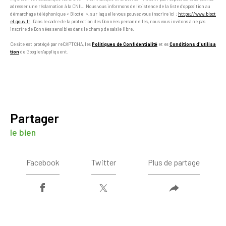
adresser une réclamation à la CNIL. Nous vous informons de l’existence de la liste d'opposition au
démarchage téléphonique « Bloctel », sur laquelle vous pouvez vous inscrire ici :
https://www.bloct
el.gouv.fr
. Dans le cadre de la protection des Données personnelles, nous vous invitons à ne pas
inscrire de Données sensibles dans le champ de saisie libre.
Ce site est protégé par reCAPTCHA, les
Politiques de Confidentialité
et es
Conditions d'utilisa
tion
de Google s'appliquent.
partager
le bien
Facebook
Twitter
Plus de partage