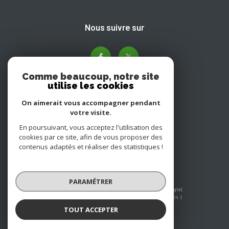
nous suivre sur
Comme beaucoup, notre site
utilise les cookies
On aimerait vous accompagner pendant
votre visite.
Adhérents
En poursuivant, vous acceptez l'utilisation des
cookies par ce site, afin de vous proposer des
contenus adaptés et réaliser des statistiques !
PARAMÉTRER
© 2026 | Tous droits réservés | Traduction powered by Google |
Nos honoraires
Plan du site
Mentions légales
Admin
Nos liens
Politique RGPD
Cookies
TOUT ACCEPTER