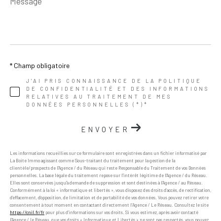
*
* Champ obligatoire
J'AI PRIS CONNAISSANCE DE LA POLITIQUE
DE CONFIDENTIALITÉ ET DES INFORMATIONS
RELATIVES AU TRAITEMENT DE MES
DONNÉES PERSONNELLES (*)*
ENVOYER
Les informations recueillies sur ce formulaire sont enregistrées dans un fichier informatisé par
La Boite Immo agissant comme Sous-traitant du traitement pour la gestion de la
clientèle/prospects de l'Agence / du Réseau qui reste Responsable du Traitement de vos Données
personnelles. La base légale du traitement repose sur l'intérêt légitime de l'Agence / du Réseau.
Elles sont conservées jusqu'à demande de suppression et sont destinées à l'Agence / au Réseau.
Conformément à la loi « informatique et libertés », vous disposez des droits d’accès, de rectification,
d’effacement, d’opposition, de limitation et de portabilité de vos données. Vous pouvez retirer votre
consentement à tout moment en contactant directement l’Agence / Le Réseau. Consultez le site
https://cnil.fr/fr
pour plus d’informations sur vos droits. Si vous estimez, après avoir contacté
l'Agence / le Réseau, que vos droits « Informatique et Libertés » ne sont pas respectés, vous pouvez