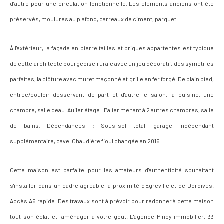
d’autre pour une circulation fonctionnelle. Les éléments anciens ont été
préservés, moulures au plafond, carreaux de ciment, parquet.
À l'extérieur, la façade en pierre tailles et briques appartentes est typique
de cette architecte bourgeoise rurale avec un jeu décoratif, des symétries
parfaites, la clôture avec muret maçonné et grille en fer forgé. De plain pied,
entrée/couloir desservant de part et d'autre le salon, la cuisine, une
chambre, salle d'eau. Au 1er étage : Palier menant à 2 autres chambres, salle
de bains. Dépendances : Sous-sol total, garage indépendant
supplémentaire, cave. Chaudière fioul changée en 2016.
Cette maison est parfaite pour les amateurs d'authenticité souhaitant
s'installer dans un cadre agréable, à proximité d'Egreville et de Dordives.
Accès A6 rapide. Des travaux sont à prévoir pour redonner à cette maison
tout son éclat et l'aménager à votre goût. L'agence Pinoy immobilier, 33