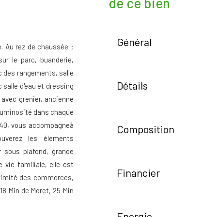
de ce bien
Général
e. Au rez de chaussée :
sur le parc, buanderie,
ec des rangements, salle
Détails
salle d'eau et dressing
 avec grenier, ancienne
 luminosité dans chaque
7940, vous accompagneà
Composition
ouverez les élements
r sous plafond, grande
vie familiale, elle est
Financier
roximité des commerces,
 18 Min de Moret, 25 Min
Energie