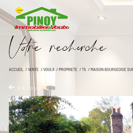
V
o
r
e
r
e
c
e
c
e
ACCUEIL
VENTE
VOULX
PROPRIETE
T5
MAISON BOURGEOISE SUR
RETOUR