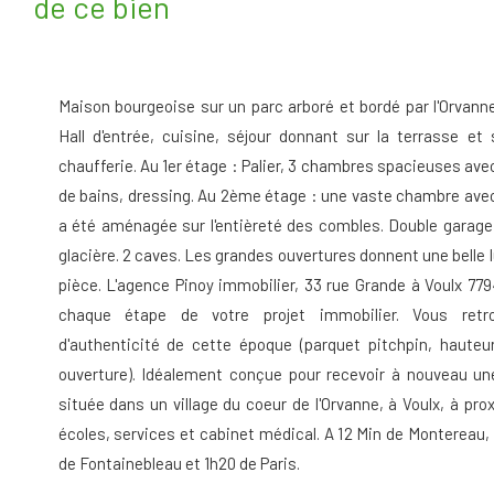
de ce bien
Maison bourgeoise sur un parc arboré et bordé par l'Orvann
Hall d'entrée, cuisine, séjour donnant sur la terrasse et 
chaufferie. Au 1er étage : Palier, 3 chambres spacieuses av
de bains, dressing. Au 2ème étage : une vaste chambre avec 
a été aménagée sur l'entièreté des combles. Double garage
glacière. 2 caves. Les grandes ouvertures donnent une belle
pièce. L'agence Pinoy immobilier, 33 rue Grande à Voulx 7
chaque étape de votre projet immobilier. Vous retr
d'authenticité de cette époque (parquet pitchpin, hauteu
ouverture). Idéalement conçue pour recevoir à nouveau une 
située dans un village du coeur de l'Orvanne, à Voulx, à p
écoles, services et cabinet médical. A 12 Min de Montereau,
de Fontainebleau et 1h20 de Paris.