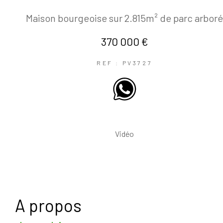
Maison bourgeoise sur 2.815m² de parc arbor
370 000 €
REF : PV3727
Vidéo
a propos