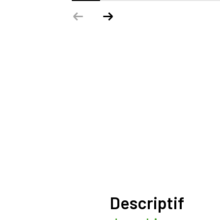
é
descriptif