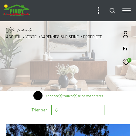
V
o
r
e
r
e
c
e
c
e
ACCUEIL
VENTE
VARENNES SUR SEINE
PROPRIETE
Fr
0
1
Annonce(s) trouvée(s) selon vos critères
Trier par