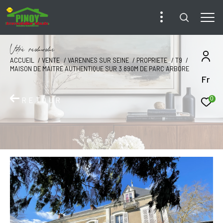
V
o
r
e
r
e
c
e
c
e
ACCUEIL
VENTE
VARENNES SUR SEINE
PROPRIETE
T9
MAISON DE MAITRE AUTHENTIQUE SUR 3 890M DE PARC ARBORE
Fr
0
RETOUR