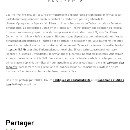
ENVOYER
Les informations recueillies sur ce formulaire sont enregistrées dans un fichier informatisé par
La Boite Immo agissant comme Sous-traitant du traitement pour la gestion de la
clientèle/prospects de l'Agence / du Réseau qui reste Responsable du Traitement de vos Données
personnelles. La base légale du traitement repose sur l'intérêt légitime de l'Agence / du Réseau.
Elles sont conservées jusqu'à demande de suppression et sont destinées à l'Agence / au Réseau.
Conformément à la loi « informatique et libertés », vous disposez des droits d’accès, de rectification,
d’effacement, d’opposition, de limitation et de portabilité de vos données. Vous pouvez retirer votre
consentement à tout moment en contactant directement l’Agence / Le Réseau. Consultez le site
https://cnil.fr/fr
pour plus d’informations sur vos droits. Si vous estimez, après avoir contacté
l'Agence / le Réseau, que vos droits « Informatique et Libertés » ne sont pas respectés, vous pouvez
adresser une réclamation à la CNIL. Nous vous informons de l’existence de la liste d'opposition au
démarchage téléphonique « Bloctel », sur laquelle vous pouvez vous inscrire ici :
https://www.bloct
el.gouv.fr
. Dans le cadre de la protection des Données personnelles, nous vous invitons à ne pas
inscrire de Données sensibles dans le champ de saisie libre.
Ce site est protégé par reCAPTCHA, les
Politiques de Confidentialité
et es
Conditions d'utilisa
tion
de Google s'appliquent.
partager