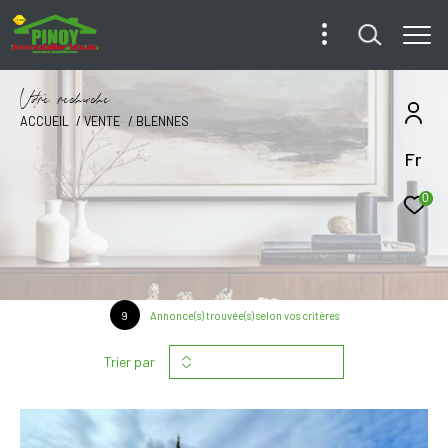
V
o
r
e
r
e
c
e
c
e
ACCUEIL
VENTE
BLENNES
Fr
0
9
Annonce(s) trouvée(s) selon vos critères
Trier par