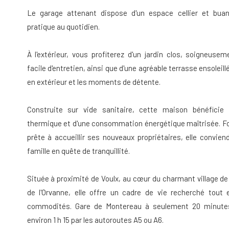
Le garage attenant dispose d'un espace cellier et buan
pratique au quotidien.
À l'extérieur, vous profiterez d'un jardin clos, soigneuse
facile d'entretien, ainsi que d'une agréable terrasse ensoleill
en extérieur et les moments de détente.
Construite sur vide sanitaire, cette maison bénéficie 
thermique et d'une consommation énergétique maîtrisée. Fo
prête à accueillir ses nouveaux propriétaires, elle convie
famille en quête de tranquillité.
Située à proximité de Voulx, au cœur du charmant village de
de l'Orvanne, elle offre un cadre de vie recherché tout
commodités. Gare de Montereau à seulement 20 minutes
environ 1 h 15 par les autoroutes A5 ou A6.