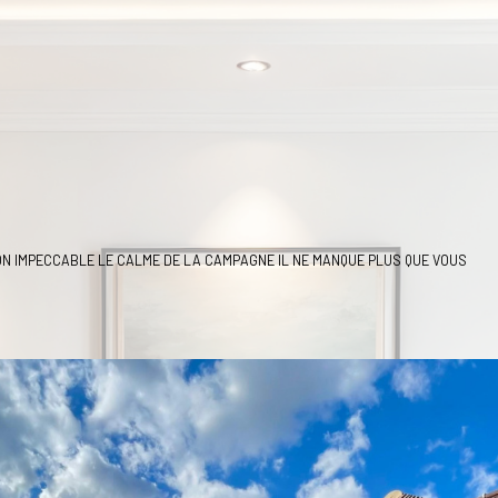
ON IMPECCABLE LE CALME DE LA CAMPAGNE IL NE MANQUE PLUS QUE VOUS