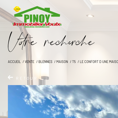
V
o
r
e
r
e
c
e
c
e
ACCUEIL
VENTE
BLENNES
MAISON
T5
LE CONFORT D UNE MAIS
RETOUR