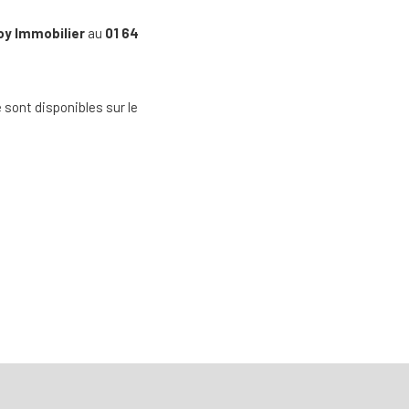
oy Immobilier
au
01 64
 sont disponibles sur le